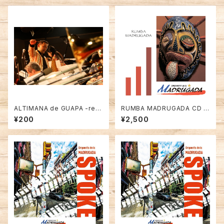
ALTIMANA de GUAPA -rem
RUMBA MADRUGADA CD F
ix=mp3
ull Album Orquesta de la M
¥200
¥2,500
ADRUGADA