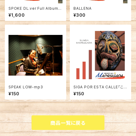
SPOKE DL.ver Full Album .
BALLENA
wav
¥1,600
¥300
SPEAK LOW-mp3
SIGA POR ESTA CALLE「この
道を行く」-mp3
¥150
¥150
商品一覧に戻る