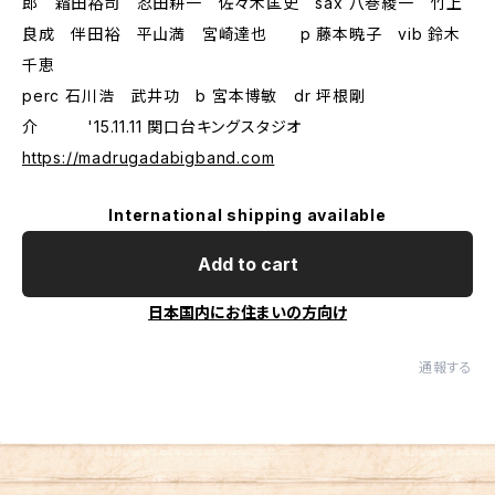
郎 霜田裕司 忍田耕一 佐々木匡史 sax 八巻綾一 竹上
良成 伴田裕 平山満 宮崎達也 p 藤本暁子 vib 鈴木
千恵
perc 石川浩 武井功 b 宮本博敏 dr 坪根剛
介 '15.11.11 関口台キングスタジオ
https://madrugadabigband.com
International shipping available
Add to cart
日本国内にお住まいの方向け
通報する