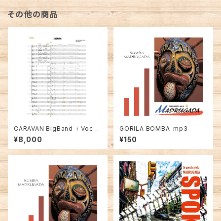
その他の商品
CARAVAN BigBand + Vocal
GORILA BOMBA-mp3
ver. Full Score
¥8,000
¥150