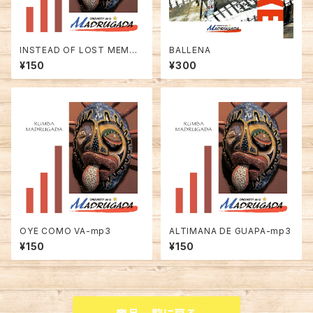
INSTEAD OF LOST MEMOR
BALLENA
IE-mp3
¥150
¥300
OYE COMO VA-mp3
ALTIMANA DE GUAPA-mp3
¥150
¥150