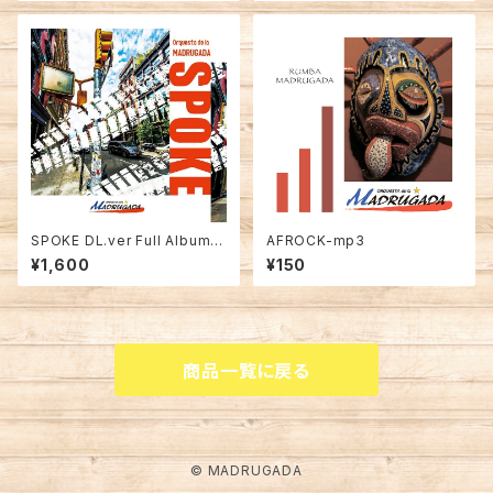
SPOKE DL.ver Full Album .
AFROCK-mp3
wav
¥1,600
¥150
商品一覧に戻る
© MADRUGADA