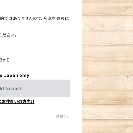
的ではありませんので、音源を参考に
ください。
9BdlE
to Japan only
d to cart
にお住まいの方向け
通報する