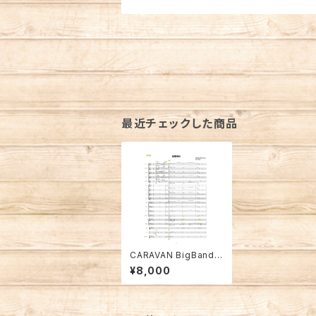
最近チェックした商品
CARAVAN BigBand +
Vocal ver. Full Scor
¥8,000
e