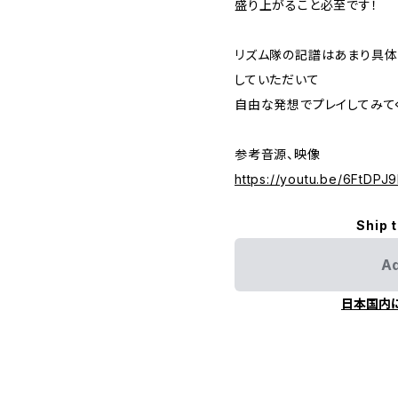
盛り上がること必至です！
リズム隊の記譜はあまり具体
していただいて
自由な発想でプレイしてみて
参考音源、映像
https://youtu.be/6FtDPJ
Ship 
Ad
日本国内