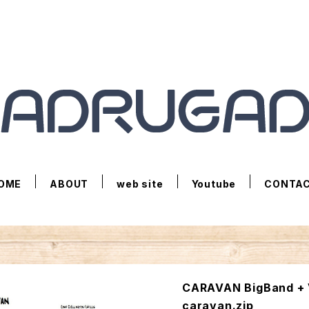
OME
ABOUT
web site
Youtube
CONTA
CARAVAN BigBand + V
caravan.zip