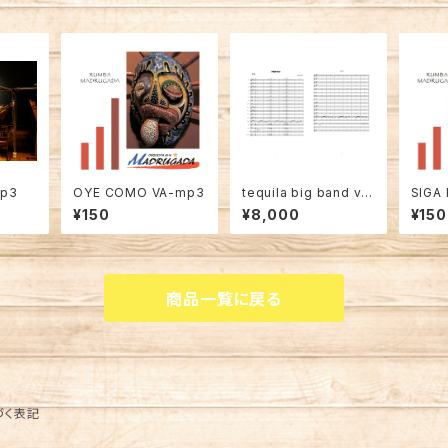
mp3
OYE COMO VA-mp3
tequila big band ve
SIGA
r.
LE「
¥150
¥8,000
¥150
3
商品一覧に戻る
づく表記