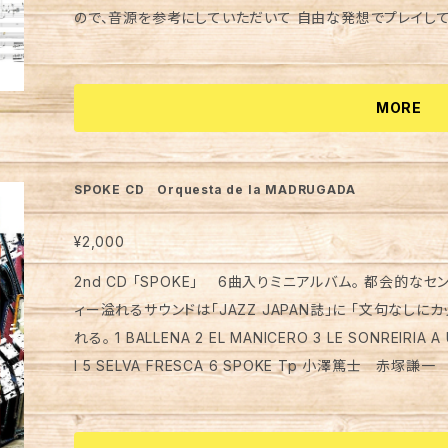
ので、音源を参考にしていただいて 自由な発想でプレイしてみてください。 参考音源、映像
tu.be/9uhKoK7fEzw
MORE
SPOKE CD Orquesta de la MADRUGADA
¥2,000
2nd CD 「SPOKE」 6曲入りミニアルバム。 都会的な
ィー溢れるサウンドは「JAZZ JAPAN誌」に 「文句なしに
れる。 1 BALLENA 2 EL MANICERO 3 LE SONREIRIA A UN COCODRILLO 4 CONTIGO APREND
I 5 SELVA FRESCA 6 SPOKE Tp 小澤篤士 赤塚謙一 具志堅創 小松悠人 Tb 宮川岳太郎 霜
田裕司 忍田耕一 佐々木匡史 Sax 宮崎達哉 辻野進輔
本暁子 B 深美健一 Vib 窪田想士 Per 佐藤英樹 Dr 坪根剛介 Arr,Comp 寺田雅章 下記リンクより