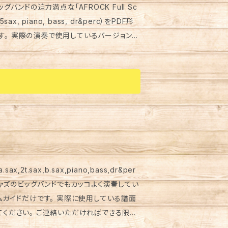
す。 実際の演奏で使用しているバージョン
しめるアレンジが魅力です。リズムセクション
ウンドの迫力を引き立て
ボリューム感を体感していただけます。自分
/youtu.b
したら、お気軽にご連絡ください！
2t.sax,b.sax,piano,bass,dr&per
！ジャズのビッグバンドでもカッコよく演奏してい
とリズムガイドだけです。 実際に使用している譜面
てください。 ご連絡いただければできる限り