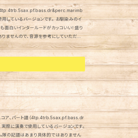
b.5sax.pf.bass.dr&perc.marimb
で使用しているバージョンです。 お馴染みのイ
みも面白いインタールードがカッコいい！盛り
い。 参考音源、映像 https://youtu.be/RSY0oveAugo
ート譜（4tp.4trb.5sax.pf.bass.dr
ださい。 実際に演奏で使用しているバージョンです。