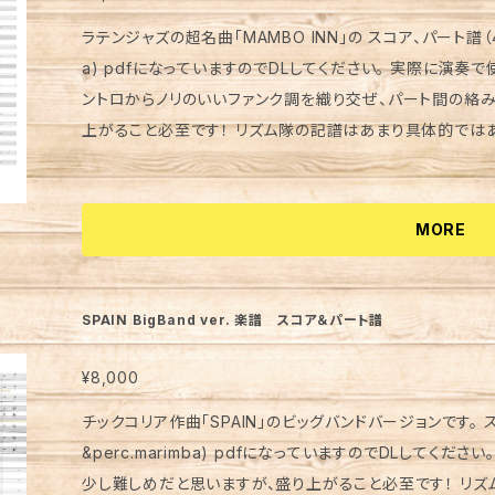
ラテンジャズの超名曲「MAMBO INN」の スコア、パート譜（4tp.4tr
a) pdfになっていますのでDLしてください。 実際に演奏
ントロからノリのいいファンク調を織り交ぜ、パート間の絡
上がること必至です！ リズム隊の記譜はあまり具体的ではありませんので、音源を参考にしていただい
て 自由な発想でプレイしてみてくださ
MORE
SPAIN BigBand ver. 楽譜 スコア＆パート譜
¥8,000
チックコリア作曲「SPAIN」のビッグバンドバージョンです。 スコア、パ
&perc.marimba) pdfになっていますのでDLしてく
少し難しめだと思いますが、盛り上がること必至です！ リズム隊の記譜はあまり具体的ではありません