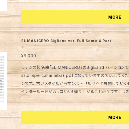
tubeの動画でのピアノの演奏をアドリブも含め譜面にして
お断りさせていただきました。） ご理解のほどよろしくお願い
MORE
EL MANICERO BigBand ver. Full Score & Part
¥8,000
ラテンの超名曲「EL MANICERO」のBigBand バージョンです。 
ss.dr&perc.marimba) pdfになっていますのでD
ンです。 古いスタイルからマンボ～サルサへと展開していく
インタールードがカッコいい！盛り上がること必至です！ リズム隊の記譜はあまり具体的ではありません
ので、音源を参考にしていただいて 自由な発想でプレイしてみてください。 参考音源、映像
tu.be/SB9mwqKhJI8
MORE