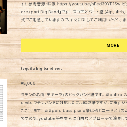
す！ 参考音源・映像 https://youtu.be/hFed39YP1Sw ビッグバンドの迫力満点な「AFROCK Full Sc
ore+part Big Band」です！ スコアとパート譜（4tp, 4trb, 5sax, piano, bass, dr&perc）をPDF形
式でご用意していますので、すぐにDLしてご利用いただけま
で、ジャズやファンク、アフロビートなど多様なスタイルで楽
の自由度が高いのもポイント！アレンジはお好みでアプローチしてください。 サ
るパート間の掛け合いや、皆で盛り上がること間違いなしの
MORE
たちのスタイルで演奏する楽しさをぜひ味わってください！ リズム隊の記譜は具体的ではない部分もご
ざいますので、参考音源を活用し、自由なプレイをお楽しみください。 参考音源、映像 https:/
e/hFed39YP1Sw ご不明点やご要望がございま
tequila big band ver.
¥8,000
ラテンの名曲「テキーラ」のビッグバンド譜です。 4tp,4trb,2a.sax,
c,vib. ラテンバンドに対応したフル編成譜ですが、勿論j
ただけます！ dr&perc,bass,piano譜は殆どコード
ですので、youtube等を参考に自由なアプローチで演奏し
のフォローはさせて頂きます。 https://www.youtube.com/watch?v=KEeWZh7CPh0 （過去に、you