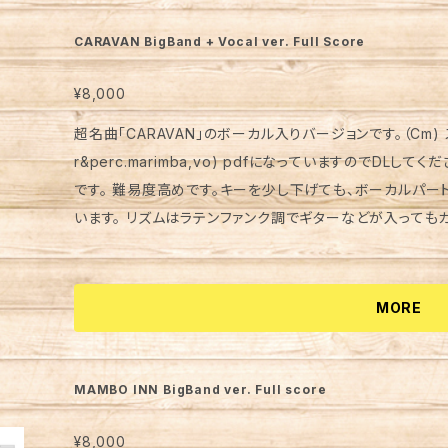
CARAVAN BigBand + Vocal ver. Full Score
¥8,000
超名曲「CARAVAN」のボーカル入りバージョンです。（Cm) スコア、パート譜（4tp.4trb.5sax.pf.bass.d
r&perc.marimba,vo) pdfになっていますのでDL
です。 難易度高めです。キーを少し下げても、ボーカルパ
います。 リズムはラテンファンク調でギターなどが入ってもカ
ズム隊の記譜はあまり具体的ではありませんので、音源を参
てみてください。 参考音源、映像 https://youtu.be/6Ft
MORE
MAMBO INN BigBand ver. Full score
¥8,000