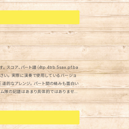
ください。といった依頼が来ましたが、これは
いたします。
スコア、パート譜（4tp.4trb.5sax.pf.ba
Lしてください。 実際に演奏で使用しているバージョ
王道的なアレンジ。 パート間の絡みも面白い
 https://you