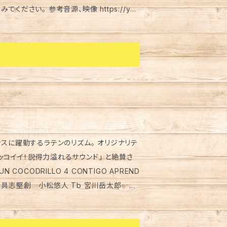
 https://you
センスに躍動するラテンのリズム。 オリジナリテ
カッコイイ！説得力溢れるサウンド」 と絶賛さ
 山口宗真 上野悠 中澤まどか Pf 藤