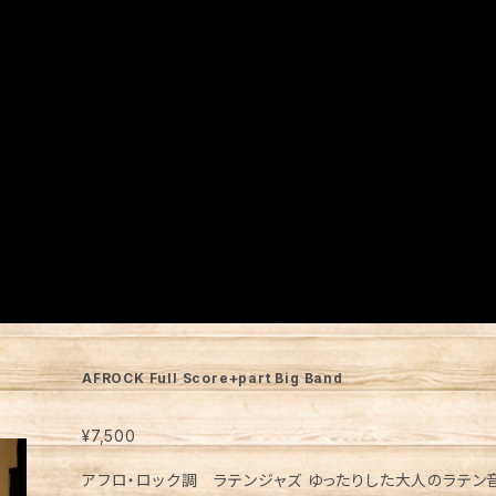
AFROCK Full Score+part Big Band
¥7,500
アフロ・ロック調 ラテンジャズ ゆったりした大人のラテ